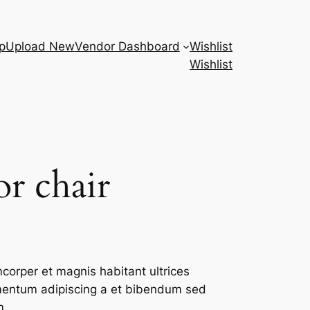
p
Upload New
Vendor Dashboard
Wishlist
Wishlist
or chair
mcorper et magnis habitant ultrices
rmentum adipiscing a et bibendum sed
m.