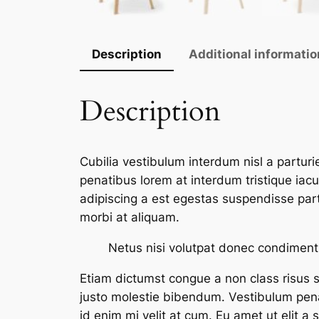
Description
Additional informatio
Description
Cubilia vestibulum interdum nisl a partur
penatibus lorem at interdum tristique ia
adipiscing a est egestas suspendisse partur
morbi at aliquam.
Netus nisi volutpat donec condiment
Etiam dictumst congue a non class risus s
justo molestie bibendum. Vestibulum penat
id enim mi velit at cum. Eu amet ut elit a