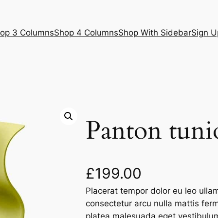
op 3 Columns
Shop 4 Columns
Shop With Sidebar
Sign U
Panton tuni
£
199.00
Placerat tempor dolor eu leo ulla
consectetur arcu nulla mattis fe
platea malesuada eget vestibulu