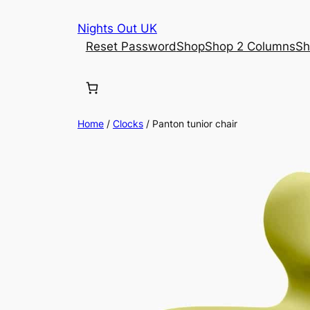
Skip
Nights Out UK
to
Reset Password
Shop
Shop 2 Columns
Sh
content
Home
/
Clocks
/ Panton tunior chair