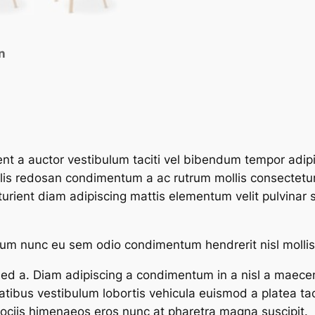
a
i
r
n
q
u
a
n
t
i
ient a auctor vestibulum taciti vel bibendum tempor adi
t
culis redosan condimentum a ac rutrum mollis consectetu
y
ient diam adipiscing mattis elementum velit pulvinar susci
um nunc eu sem odio condimentum hendrerit nisl mollis 
ed a. Diam adipiscing a condimentum in a nisl a maecen
ibus vestibulum lobortis vehicula euismod a platea taci
 sociis himenaeos eros nunc at pharetra magna suscipit.